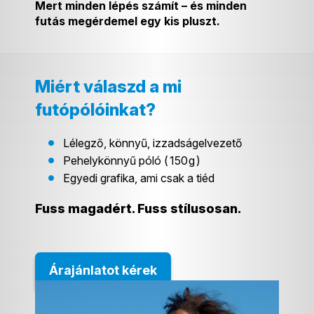
Mert minden lépés számít – és minden
futás megérdemel egy kis pluszt.
Miért válaszd a mi
futópólóinkat?
Lélegző, könnyű, izzadságelvezető
Pehelykönnyű póló (
150
g
)
Egyedi grafika, ami csak a tiéd
Fuss magadért. Fuss stílusosan.
Árajánlatot kérek