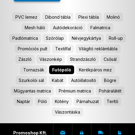
PVC lemez
Dibond tábla
Plexi tábla
Molinó
Mesh háló
Autódekoráció
Falmatrica
Padlómatrica
Szórólap
Névjegykártya
Roll-up
Promóciós pult
Textilfal
Világító reklámtábla
Zászló
Vászonkép
Strandzászló
Csősál
Tornazsák
Futópóló
Kerékpáros mez
Szurkolói sál
Kabát
Autóillatosító
Bögre
Műgyantas matrica
Prémium matrica
Poháralátét
Naptár
Póló
Kötény
Párnahuzat
Terítő
Vászontáska
Promoshop Kft.