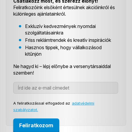
Csatlakozz most, és szerezz előnyt!
Feliratkozóink elsőként értesülnek akcióinkról és
különleges ajánlatainkról.
Exkluzív kedvezmények nyomdai
szolgáltatásainkra
Friss reklámtrendek és kreatív inspirációk
Hasznos tippek, hogy vállalkozásod
kitűnjön
Ne hagyd ki – lépj előnybe a versenytársaiddal
szemben!
A feliratkozással elfogadod az
adatvédelmi
szabályzatot.