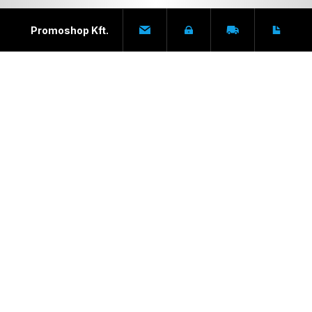
Promoshop Kft.
info@promoshop.hu
Adatvédelem
Szállítás
Anyaglead