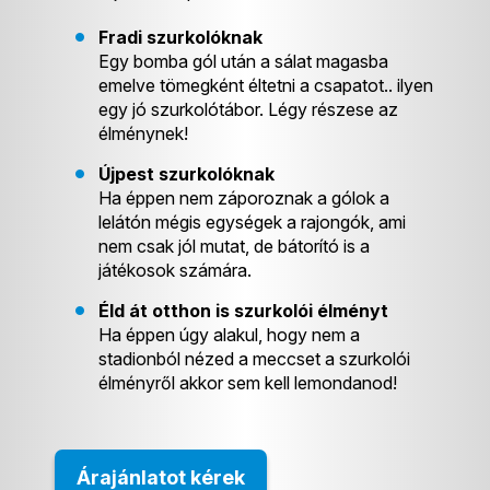
Fradi szurkolóknak
Egy bomba gól után a sálat magasba
emelve tömegként éltetni a csapatot.. ilyen
egy jó szurkolótábor. Légy részese az
élménynek!
Újpest szurkolóknak
Ha éppen nem záporoznak a gólok a
lelátón mégis egységek a rajongók, ami
nem csak jól mutat, de bátorító is a
játékosok számára.
Éld át otthon is szurkolói élményt
Ha éppen úgy alakul, hogy nem a
stadionból nézed a meccset a szurkolói
élményről akkor sem kell lemondanod!
Árajánlatot kérek