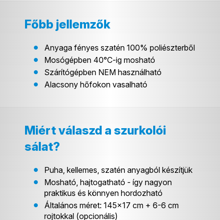
Főbb jellemzők
Anyaga fényes szatén 100% poliészterből
Mosógépben 40°C-ig mosható
Szárítógépben NEM használható
Alacsony hőfokon vasalható
Miért válaszd a szurkolói
sálat?
Puha, kellemes, szatén anyagból készítjük
Mosható, hajtogatható - így nagyon
praktikus és könnyen hordozható
Általános méret: 145×17 cm + 6-6 cm
rojtokkal (opcionális)