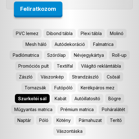
PVC lemez
Dibond tábla
Plexi tábla
Molinó
Mesh háló
Autódekoráció
Falmatrica
Padlómatrica
Szórólap
Névjegykártya
Roll-up
Promóciós pult
Textilfal
Világító reklámtábla
Zászló
Vászonkép
Strandzászló
Csősál
Tornazsák
Futópóló
Kerékpáros mez
Szurkolói sál
Kabát
Autóillatosító
Bögre
Műgyantas matrica
Prémium matrica
Poháralátét
Naptár
Póló
Kötény
Párnahuzat
Terítő
Vászontáska