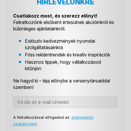
HÍRLEVELÜNKRE
Csatlakozz most, és szerezz előnyt!
Feliratkozóink elsőként értesülnek akcióinkról és
különleges ajánlatainkról.
Exkluzív kedvezmények nyomdai
szolgáltatásainkra
Friss reklámtrendek és kreatív inspirációk
Hasznos tippek, hogy vállalkozásod
kitűnjön
Ne hagyd ki – lépj előnybe a versenytársaiddal
szemben!
A feliratkozással elfogadod az
adatvédelmi
szabályzatot.