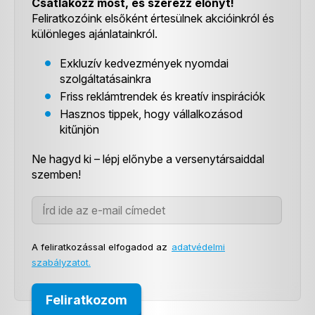
Csatlakozz most, és szerezz előnyt!
Feliratkozóink elsőként értesülnek akcióinkról és
különleges ajánlatainkról.
Exkluzív kedvezmények nyomdai
szolgáltatásainkra
Friss reklámtrendek és kreatív inspirációk
Hasznos tippek, hogy vállalkozásod
kitűnjön
Ne hagyd ki – lépj előnybe a versenytársaiddal
szemben!
A feliratkozással elfogadod az
adatvédelmi
szabályzatot.