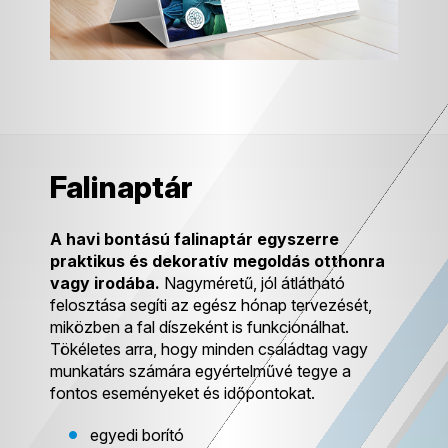
Falinaptár
A havi bontású falinaptár egyszerre
praktikus és dekoratív megoldás otthonra
vagy irodába.
Nagyméretű, jól átlátható
felosztása segíti az egész hónap tervezését,
miközben a fal díszeként is funkcionálhat.
Tökéletes arra, hogy minden családtag vagy
munkatárs számára egyértelművé tegye a
fontos eseményeket és időpontokat.
egyedi borító