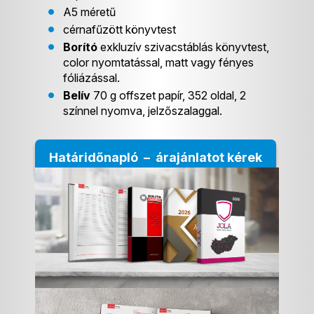
A5 méretű
cérnafűzött könyvtest
Borító
exkluzív szivacstáblás könyvtest,
color nyomtatással, matt vagy fényes
fóliázással.
Belív
70 g offszet papír, 352 oldal, 2
színnel nyomva, jelzőszalaggal.
Határidőnapló – árajánlatot kérek