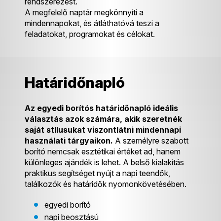
rendszerezést.
A megfelelő naptár megkönnyíti a
mindennapokat, és átláthatóvá teszi a
feladatokat, programokat és célokat.
Határidőnapló
Az egyedi borítós határidőnapló ideális
választás azok számára, akik szeretnék
saját stílusukat viszontlátni mindennapi
használati tárgyaikon.
A személyre szabott
borító nemcsak esztétikai értéket ad, hanem
különleges ajándék is lehet. A belső kialakítás
praktikus segítséget nyújt a napi teendők,
találkozók és határidők nyomonkövetésében.
egyedi borító
napi beosztású