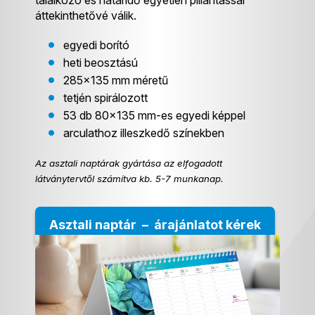
találkozó és határidő egyetlen pillantással
áttekinthetővé válik.
egyedi borító
heti beosztású
285×135 mm méretű
tetjén spirálozott
53 db 80×135 mm-es egyedi képpel
arculathoz illeszkedő színekben
Az asztali naptárak gyártása az elfogadott
látványtervtől számítva kb. 5-7 munkanap.
Asztali naptár – árajánlatot kérek