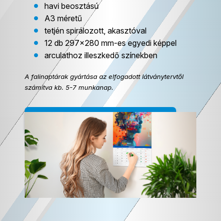
havi beosztású
A3 méretű
tetjén spirálozott, akasztóval
12 db 297×280 mm-es egyedi képpel
arculathoz illeszkedő színekben
A falinaptárak gyártása az elfogadott látványtervtől
számítva kb. 5-7 munkanap.
Falinaptár – árajánlatot kérek