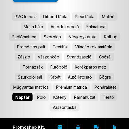
PVC lemez
Dibond tábla
Plexi tábla
Molinó
Mesh háló
Autódekoráció
Falmatrica
Padlómatrica
Szórólap
Névjegykártya
Roll-up
Promóciós pult
Textilfal
Világító reklámtábla
Zászló
Vászonkép
Strandzászló
Csősál
Tornazsák
Futópóló
Kerékpáros mez
Szurkolói sál
Kabát
Autóillatosító
Bögre
Műgyantas matrica
Prémium matrica
Poháralátét
Naptár
Póló
Kötény
Párnahuzat
Terítő
Vászontáska
Promoshop Kft.